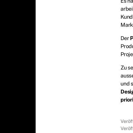
Es ha
arbe
Kund
Marke
Der
Prod
Proj
Zu se
ausse
und 
Desi
prior
Veröf
Veröf