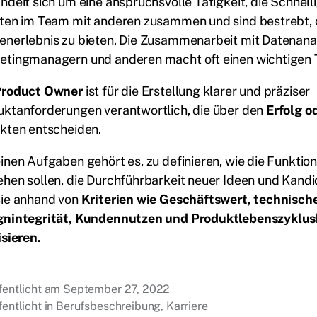
ndelt sich um eine anspruchsvolle Tätigkeit, die Schnelli
iten im Team mit anderen zusammen und sind bestrebt,
enerlebnis zu bieten. Die Zusammenarbeit mit Datenana
tingmanagern und anderen macht oft einen wichtigen Te
Product Owner
ist für die Erstellung klarer und präziser
uktanforderungen verantwortlich, die über den
Erfolg o
ekten entscheiden.
inen Aufgaben gehört es, zu definieren, wie die Funktio
hen sollen, die Durchführbarkeit neuer Ideen und Kand
sie anhand von
Kriterien wie Geschäftswert, technisch
gnintegrität, Kundennutzen und Produktlebenszyklus
isieren.
fentlicht am
September 27, 2022
fentlicht in
Berufsbeschreibung
,
Karriere