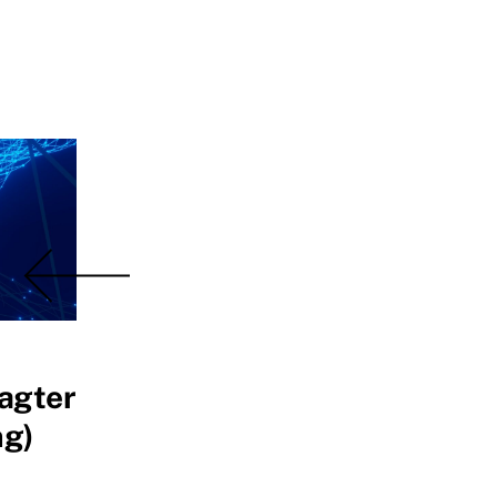
agter
ng)