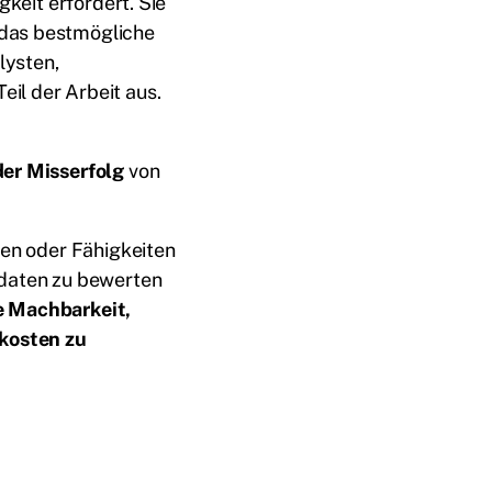
gkeit erfordert. Sie
 das bestmögliche
lysten,
il der Arbeit aus.
der Misserfolg
von
nen oder Fähigkeiten
idaten zu bewerten
e Machbarkeit,
kosten zu