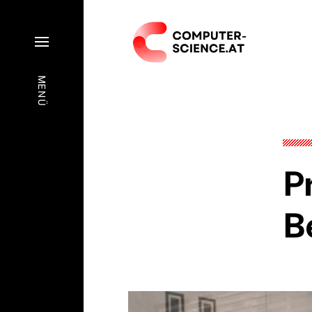
MENÜ
P
B