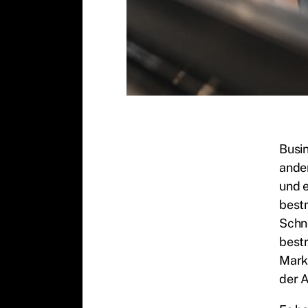
Busi
ande
und e
bestm
Schne
bestr
Mark
der A