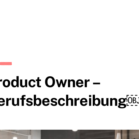
roduct Owner –
erufsbeschreibun