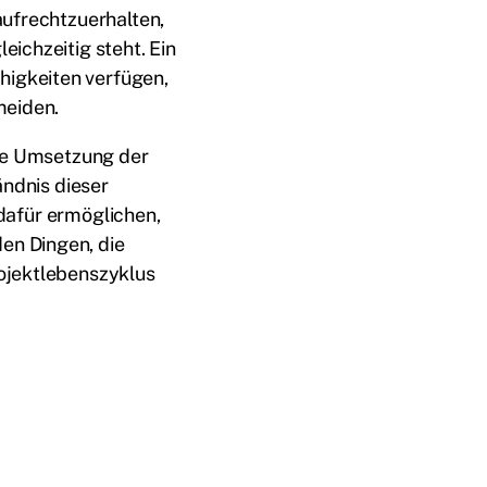
aufrechtzuerhalten,
ichzeitig steht. Ein
igkeiten verfügen,
meiden.
die Umsetzung der
ändnis dieser
 dafür ermöglichen,
en Dingen, die
ojektlebenszyklus