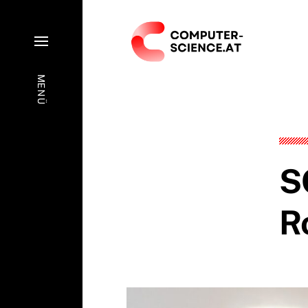
MENÜ
S
R