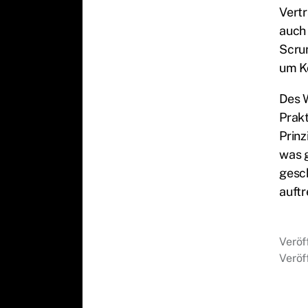
Vertr
auch 
Scru
um Ko
Des W
Prakt
Prinz
was 
gesc
auftr
Veröf
Veröf