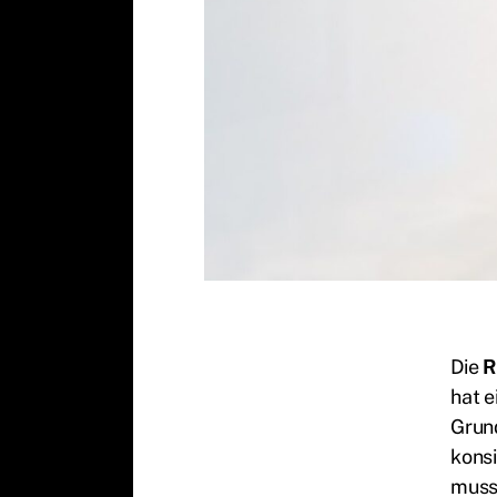
Die
R
hat e
Grund
konsi
muss 